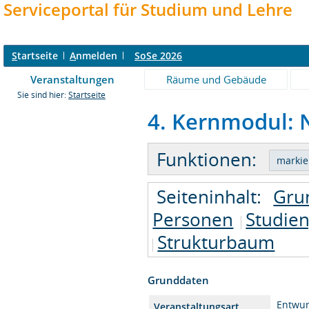
Serviceportal für Studium und Lehre
S
tartseite
A
nmelden
SoSe 2026
Veranstaltungen
Räume und Gebäude
Sie sind hier:
Startseite
4. Kernmodul: N
Funktionen:
Seiteninhalt:
Gru
Personen
Studie
Strukturbaum
Grunddaten
Entwur
Veranstaltungsart