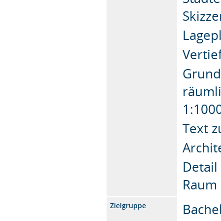
Skizze
Lagepl
Vertie
Grundr
räuml
1:100
Text 
Archit
Detail
Raum 
Bachel
Zielgruppe