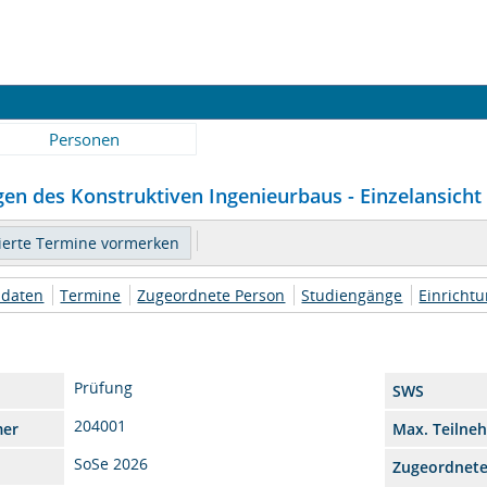
Personen
en des Konstruktiven Ingenieurbaus - Einzelansicht
daten
Termine
Zugeordnete Person
Studiengänge
Einricht
Prüfung
SWS
204001
mer
Max. Teilne
SoSe 2026
Zugeordnet