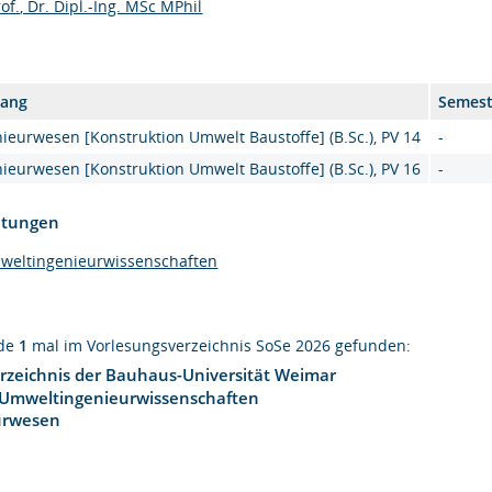
of., Dr. Dipl.-Ing. MSc MPhil
gang
Semest
ieurwesen [Konstruktion Umwelt Baustoffe] (B.Sc.), PV 14
-
ieurwesen [Konstruktion Umwelt Baustoffe] (B.Sc.), PV 16
-
htungen
mweltingenieurwissenschaften
rde
1
mal im Vorlesungsverzeichnis SoSe 2026 gefunden:
rzeichnis der Bauhaus-Universität Weimar
 Umweltingenieurwissenschaften
urwesen
1