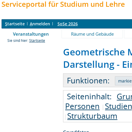
Serviceportal für Studium und Lehre
S
tartseite
A
nmelden
SoSe 2026
Veranstaltungen
Räume und Gebäude
Sie sind hier:
Startseite
Geometrische M
Darstellung - E
Funktionen:
Seiteninhalt:
Gru
Personen
Studie
Strukturbaum
Grunddaten