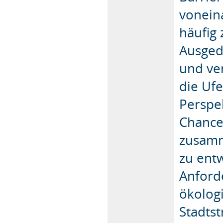
vonein
häufig 
Ausged
und ver
die Uf
Perspe
Chance
zusamm
zu entw
Anford
ökolog
Stadts