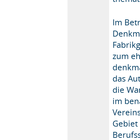
Im Bet
Denkma
Fabrik
zum eh
denkma
das Au
die War
im ben
Verein
Gebiet 
Berufs