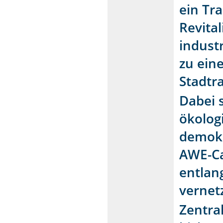
ein Tr
Revita
indust
zu ein
Stadtr
Dabei 
ökolog
demokr
AWE-Ca
entlan
vernet
Zentral