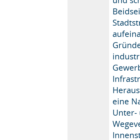
Beidsei
Stadts
aufein
Gründe
indust
Gewerb
Infrast
Heraus
eine Na
Unter-
Wegeve
Innens