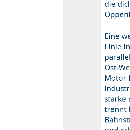
die di
Oppenh
Eine w
Linie i
paralle
Ost-We
Motor f
Industr
starke
trennt 
Bahnst
und sc