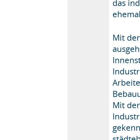
das in
ehemal
Mit der
ausgeh
Innenst
Indust
Arbeit
Bebauu
Mit der
Industr
gekenn
städte