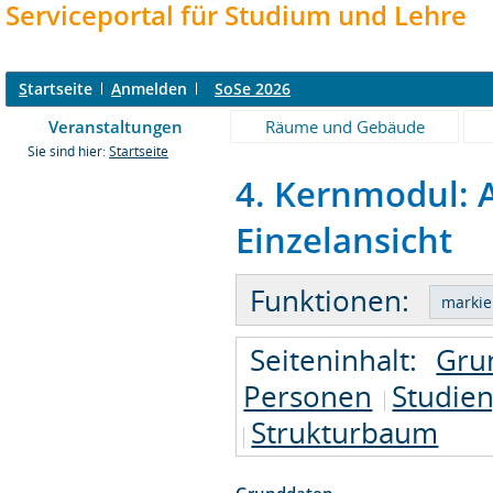
Serviceportal für Studium und Lehre
S
tartseite
A
nmelden
SoSe 2026
Veranstaltungen
Räume und Gebäude
Sie sind hier:
Startseite
4. Kernmodul: 
Einzelansicht
Funktionen:
Seiteninhalt:
Gru
Personen
Studie
Strukturbaum
Grunddaten