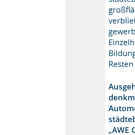
großfl
verbli
gewerb
Einzel
Bildun
Resten 
Ausgeh
denkma
Automo
städte
„AWE C