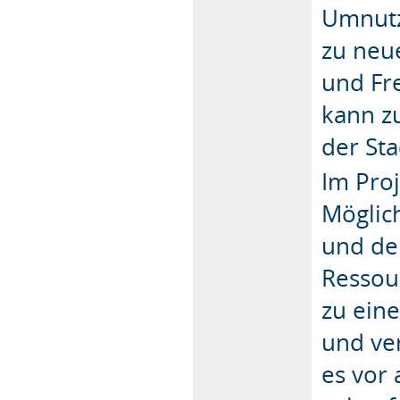
Umnutz
zu neu
und Fr
kann z
der Sta
Im Pro
Möglic
und de
Ressour
zu eine
und ve
es vor 