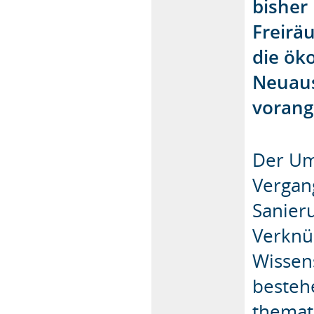
bisher
Freirä
die ök
Neuaus
vorang
Der Um
Vergan
Sanier
Verknü
Wissens
besteh
themat