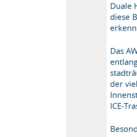
Duale 
diese 
erkenn
Das AW
entlan
stadträ
der vi
Innens
ICE-Tra
Besond