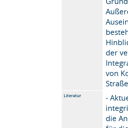
Grund
Außero
Ausei
beste
Hinbli
der ve
Integr
von K
Straß
- Aktu
Literatur
integr
die An