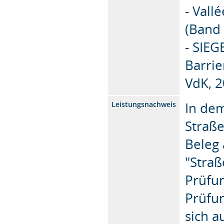
- Vall
(Band 
- SIEG
Barrie
VdK, 2
In dem
Leistungsnachweis
Straße
Beleg 
"Straß
Prüfun
Prüfu
sich a