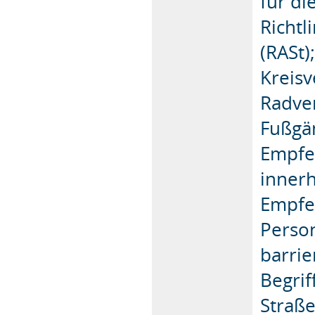
für di
Richtl
(RASt)
Kreis
Radve
Fußgä
Empfe
innerh
Empfeh
Perso
barrie
Begrif
Straße