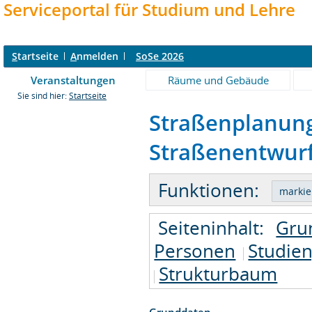
Serviceportal für Studium und Lehre
S
tartseite
A
nmelden
SoSe 2026
Veranstaltungen
Räume und Gebäude
Sie sind hier:
Startseite
Straßenplanung 
Straßenentwurf 
Funktionen:
Seiteninhalt:
Gru
Personen
Studie
Strukturbaum
Grunddaten