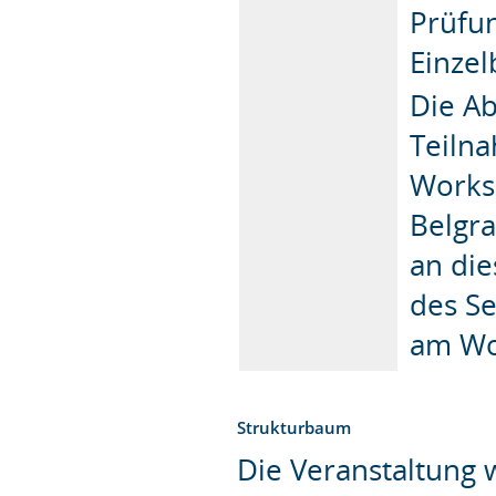
Prüfun
Einzel
Die A
Teiln
Worksh
Belgra
an die
des Se
am Wor
Strukturbaum
Die Veranstaltung