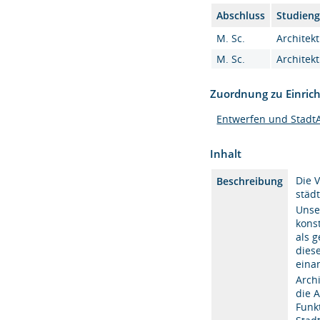
Abschluss
Studien
M. Sc.
Architekt
M. Sc.
Architekt
Zuordnung zu Einric
Entwerfen und StadtA
Inhalt
Die 
Beschreibung
städ
Unse
kons
als 
dies
eina
Arch
die 
Funk