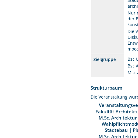
Stad
arch
Nur 
der 
kons
Die 
Disk
Entw
mood
Bsc U
Zielgruppe
Bsc 
Msc 
Strukturbaum
Die Veranstaltung wu
Veranstaltungsve
Fakultät Architekt
M.Sc. Architektur
Wahlpflichtmod
Städtebau | P
M.Sc. Architektur