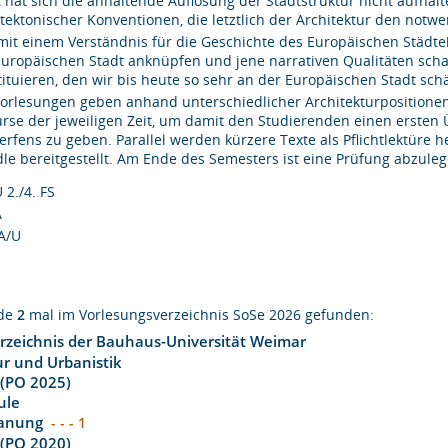
t hat sich die anhaltende Auflösung der Stadtstruktur nicht aufhalt
itektonischer Konventionen, die letztlich der Architektur den not
mit einem Verständnis für die Geschichte des Europäischen Städte
Europäischen Stadt anknüpfen und jene narrativen Qualitäten scha
tituieren, den wir bis heute so sehr an der Europäischen Stadt sch
Vorlesungen geben anhand unterschiedlicher Architekturpositionen
urse der jeweiligen Zeit, um damit den Studierenden einen erste
erfens zu geben. Parallel werden kürzere Texte als Pflichtlektüre 
le bereitgestellt. Am Ende des Semesters ist eine Prüfung abzuleg
 2./4. FS
A
A/U
rde
2
mal im Vorlesungsverzeichnis SoSe 2026 gefunden:
rzeichnis der Bauhaus-Universität Weimar
ur und Urbanistik
 (PO 2025)
ule
lanung
- - - 1
 (PO 2020)