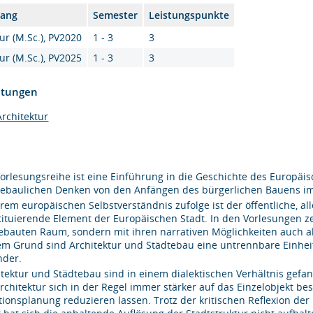
gang
Semester
Leistungspunkte
ur (M.Sc.), PV2020
1 - 3
3
ur (M.Sc.), PV2025
1 - 3
3
htungen
rchitektur
Vorlesungsreihe ist eine Einführung in die Geschichte des Europäi
tebaulichen Denken von den Anfängen des bürgerlichen Bauens im
rem europäischen Selbstverständnis zufolge ist der öffentliche, 
tituierende Element der Europäischen Stadt. In den Vorlesungen zei
gebauten Raum, sondern mit ihren narrativen Möglichkeiten auch
em Grund sind Architektur und Städtebau eine untrennbare Einheit
nder.
itektur und Städtebau sind in einem dialektischen Verhältnis gefan
Architektur sich in der Regel immer stärker auf das Einzelobjekt be
tionsplanung reduzieren lassen. Trotz der kritischen Reflexion d