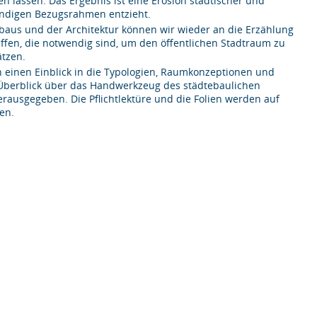
en lassen. Das Ergebnis ist eine Erosion städtischer und
wendigen Bezugsrahmen entzieht.
baus und der Architektur können wir wieder an die Erzählung
ffen, die notwendig sind, um den öffentlichen Stadtraum zu
ätzen.
 einen Einblick in die Typologien, Raumkonzeptionen und
n Überblick über das Handwerkzeug des städtebaulichen
herausgegeben. Die Pflichtlektüre und die Folien werden auf
en.