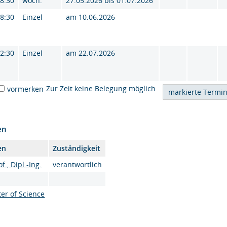
18:30
wöch.
27.05.2026 bis 01.07.2026
18:30
Einzel
am 10.06.2026
12:30
Einzel
am 22.07.2026
Zur Zeit keine Belegung möglich
vormerken
en
en
Zuständigkeit
f., Dipl.-Ing.
verantwortlich
er of Science