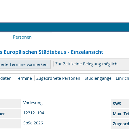
Personen
s Europäischen Städtebaus - Einzelansicht
Zur Zeit keine Belegung möglich
daten
Termine
Zugeordnete Personen
Studiengänge
Einric
Vorlesung
SWS
123121104
mer
Max. Te
SoSe 2026
Zugeor