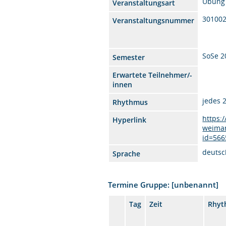
Übung
Veranstaltungsart
30100
Veranstaltungsnummer
SoSe 2
Semester
Erwartete Teilnehmer/-
innen
jedes 
Rhythmus
https:
Hyperlink
weimar
id=566
deutsc
Sprache
Termine Gruppe: [unbenannt]
Tag
Zeit
Rhyt