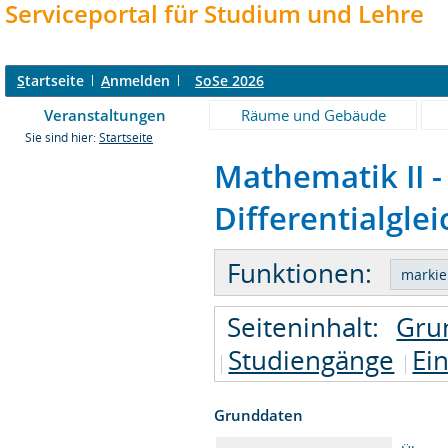
Serviceportal für Studium und Lehre
S
tartseite
A
nmelden
SoSe 2026
Veranstaltungen
Räume und Gebäude
Sie sind hier:
Startseite
Mathematik II -
Differentialgle
Funktionen:
Seiteninhalt:
Gru
Studiengänge
Ei
Grunddaten