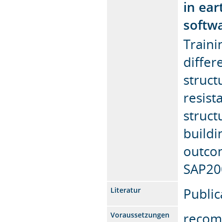
in ea
softwa
Traini
differ
struct
resist
struct
buildi
outcom
SAP20
Public
Literatur
recom
Voraussetzungen