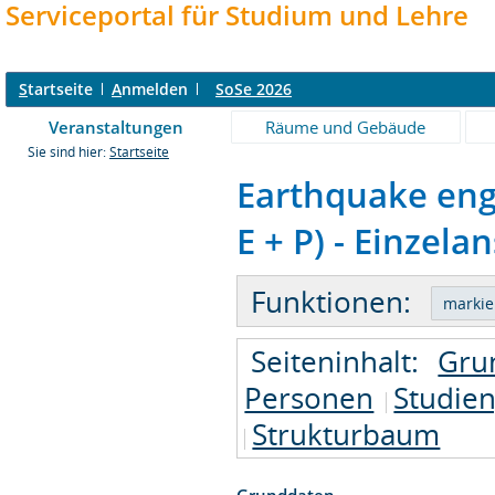
Serviceportal für Studium und Lehre
S
tartseite
A
nmelden
SoSe 2026
Veranstaltungen
Räume und Gebäude
Sie sind hier:
Startseite
Earthquake engi
E + P) - Einzela
Funktionen:
Seiteninhalt:
Gru
Personen
Studie
Strukturbaum
Grunddaten