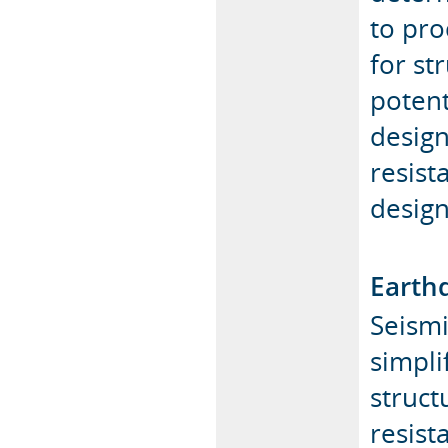
to pro
for st
potent
design
resist
design
Earth
Seism
simpli
struct
resis