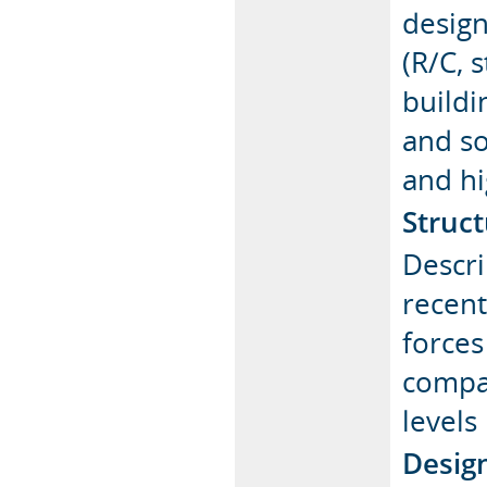
design
(R/C, 
buildi
and so
and hi
Struc
Descri
recent
forces
compar
levels
Design