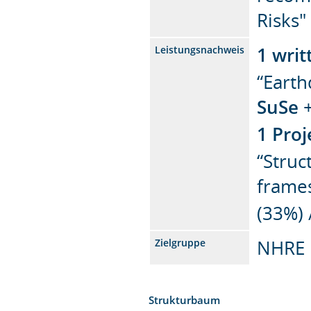
Risks
1 wri
Leistungsnachweis
“Earth
SuSe
+
1 Proj
“Struc
frames
(33%)
NHRE
Zielgruppe
Strukturbaum