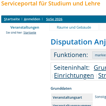
Serviceportal für Studium und Lehre
S
tartseite
A
nmelden
SoSe 2026
Veranstaltungen
Räume und Gebäude
Sie sind hier:
Startseite
Disputation Anj
Funktionen:
Seiteninhalt:
Gru
Einrichtungen
St
Grunddaten
Sonsti
Veranstaltungsart
Veranstaltungsnummer