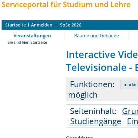
Serviceportal für Studium und Lehre
S
tartseite
A
nmelden
SoSe 2026
Veranstaltungen
Räume und Gebäude
Sie sind hier:
Startseite
Interactive Vi
Televisionale - 
Funktionen:
möglich
Seiteninhalt:
Gru
Studiengänge
Ei
Grunddaten