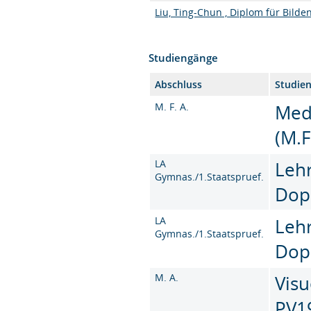
Liu, Ting-Chun , Diplom für Bilde
Studiengänge
Abschluss
Studie
M. F. A.
Med
(M.F
LA
Leh
Gymnas./1.Staatspruef.
Dop
LA
Leh
Gymnas./1.Staatspruef.
Dop
M. A.
Visu
PV1