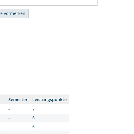
Semester
Leistungspunkte
-
7
-
6
-
6