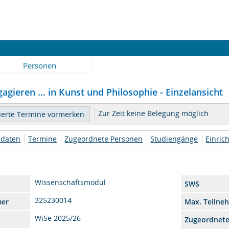
Personen
gagieren … in Kunst und Philosophie - Einzelansicht
Zur Zeit keine Belegung möglich
daten
Termine
Zugeordnete Personen
Studiengänge
Einric
Wissenschaftsmodul
SWS
325230014
mer
Max. Teilne
WiSe 2025/26
Zugeordnet