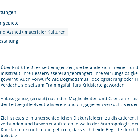
htungen
hrgebiete
und Ästhetik materialer Kulturen
estaltung
Über Kritik heißt es seit einiger Zeit, sie befände sich in einer
misstraut, ihre Besserwisserei angeprangert, ihre Wirkungslosigkei
gewarnt. Auch Vorwürfe wie Dogmatismus, Ideologisierung oder F
Verdacht, sie sei zum Trainingsfall fürs Kritisierte geworden.
Anlass genug, (erneut) nach den Möglichkeiten und Grenzen kritis
der Leitbegriffe ›Neutralisieren‹ und ›Engagieren‹ versucht werde
Ziel ist es, sie in unterschiedlichen Diskursfeldern zu diskutieren, 
verbunden und bewertet auftreten: etwa in der Anthropologie, der
Konstanten könnte dann gehören, dass sich beide Begriffe durch I
beliebig.