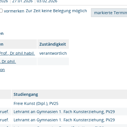
.2026
27.01.2026
03.02.2026
Zur Zeit keine Belegung möglich
vormerken
en
en
Zuständigkeit
rof., Dr.phil.habil.
verantwortlich
, Dr.phil.
son
Studiengang
Freie Kunst (Dipl.), PV25
ruef.
Lehramt an Gymnasien 1. Fach Kunsterziehung, PV29
ruef.
Lehramt an Gymnasien 1. Fach Kunsterziehung, PV29