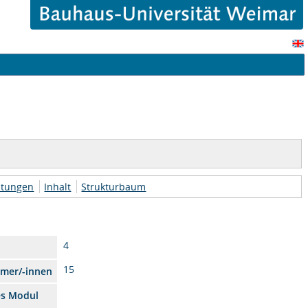
htungen
Inhalt
Strukturbaum
4
15
hmer/-innen
es Modul