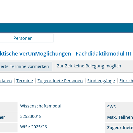
Personen
ktische VerUnMöglichungen - Fachdidaktikmodul III -
Zur Zeit keine Belegung möglich
daten
Termine
Zugeordnete Personen
Studiengänge
Einric
Wissenschaftsmodul
SWS
325230018
mer
Max. Teilne
WiSe 2025/26
Zugeordnet