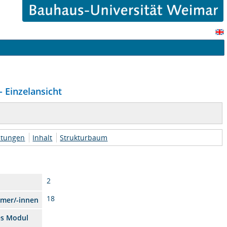
 Einzelansicht
htungen
Inhalt
Strukturbaum
2
18
hmer/-innen
es Modul