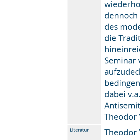
wiederho
dennoch 
des moder
die Trad
hineinrei
Seminar 
aufzudec
bedingen
dabei v.a
Antisemi
Theodor 
Theodor 
Literatur