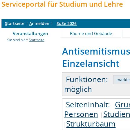
Serviceportal für Studium und Lehre
S
tartseite
A
nmelden
SoSe 2026
Veranstaltungen
Räume und Gebäude
Sie sind hier:
Startseite
Antisemitismus
Einzelansicht
Funktionen:
möglich
Seiteninhalt:
Gru
Personen
Studie
Strukturbaum