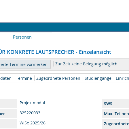
Personen
R KONKRETE LAUTSPRECHER - Einzelansicht
Zur Zeit keine Belegung möglich
daten
Termine
Zugeordnete Personen
Studiengänge
Einric
Projektmodul
SWS
325220033
mer
Max. Teilne
WiSe 2025/26
Zugeordnet