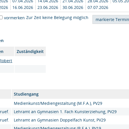
.2026
07.04.2026
14.04.2026
21.04.2026
28.04.2026
05.05.2
.2026
16.06.2026
23.06.2026
30.06.2026
07.07.2026
Zur Zeit keine Belegung möglich
vormerken
en
en
Zuständigkeit
Robert
Studiengang
Medienkunst/Mediengestaltung (M.F.A.), PV29
ruef.
Lehramt an Gymnasien 1. Fach Kunsterziehung, PV29
ruef.
Lehramt an Gymnasien Doppelfach Kunst, PV29
Medienkunst/Mediengestaltung (B.F.A.), PV19