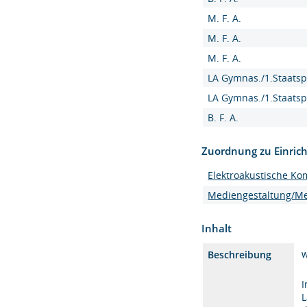
M. F. A.
M. F. A.
M. F. A.
LA Gymnas./1.Staatsp
LA Gymnas./1.Staatsp
B. F. A.
Zuordnung zu Einric
Elektroakustische Ko
Mediengestaltung/M
Inhalt
w
Beschreibung
I
L