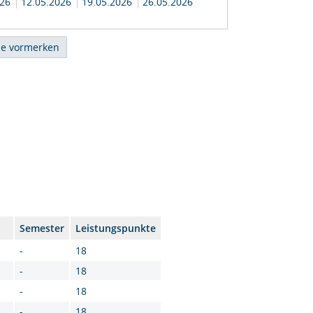
026
12.05.2026
19.05.2026
26.05.2026
Semester
Leistungspunkte
-
18
-
18
-
18
-
18