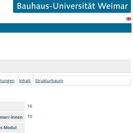
htungen
Inhalt
Strukturbaum
16
10
hmer/-innen
es Modul