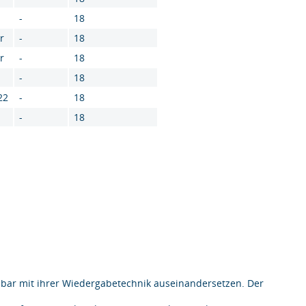
-
18
r
-
18
r
-
18
-
18
22
-
18
-
18
elbar mit ihrer Wiedergabetechnik auseinandersetzen. Der