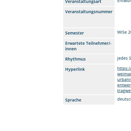
Entwur
Veranstaltungsart
Veranstaltungsnummer
WiSe 2
Semester
Erwartete Teilnehmer/-
innen
jedes 
Rhythmus
https:
Hyperlink
weimar
urbani
entwer
tragwe
deutsc
Sprache