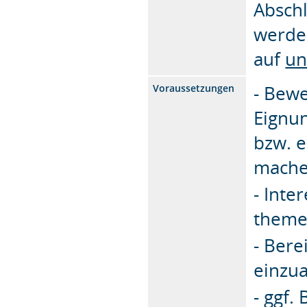
Abschl
werde
auf
un
- Bew
Voraussetzungen
Eignun
bzw. e
mache
- Inte
theme
- Bere
einzu
- ggf.