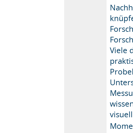
Nachh
knüpfe
Forsc
Forsc
Viele 
prakti
Probe
Unter
Messu
wissen
visue
Momen