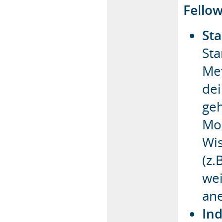
Fello
St
Sta
Me
dei
geh
Mod
Wi
(z.
we
an
Ind