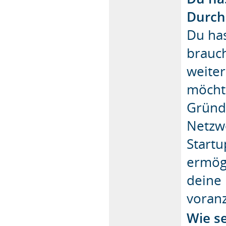
Durch
Du has
brauch
weite
möcht
Gründ
Netzw
Start
ermögl
deine
voran
Wie s