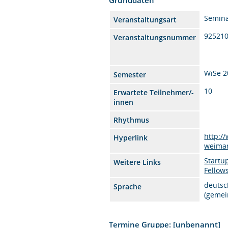
Semin
Veranstaltungsart
92521
Veranstaltungsnummer
WiSe 2
Semester
10
Erwartete Teilnehmer/-
innen
Rhythmus
http:/
Hyperlink
weimar
Startu
Weitere Links
Fellow
deutsc
Sprache
(gemei
Termine Gruppe: [unbenannt]