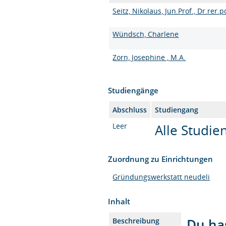
Seitz, Nikolaus, Jun.Prof., Dr.rer.p
Wündsch, Charlene
Zorn, Josephine , M.A.
Studiengänge
Abschluss
Studiengang
Leer
Alle Studi
Zuordnung zu Einrichtungen
Gründungswerkstatt neudeli
Inhalt
Du has
Beschreibung