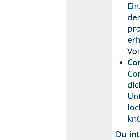
Ein
de
pro
erh
Vor
Co
Com
di
Unt
lo
knü
Du int