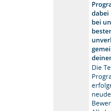
Progr
dabei
bei u
besten
unver
gemei
deine
Die T
Progra
erfol
neude
Bewerb