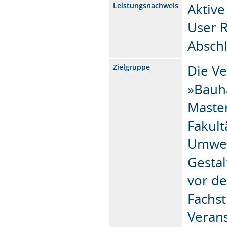
Aktive
Leistungsnachweis
User R
Abschl
Die V
Zielgruppe
»Bauh
Maste
Fakult
Umwel
Gestal
vor d
Fachst
Verans