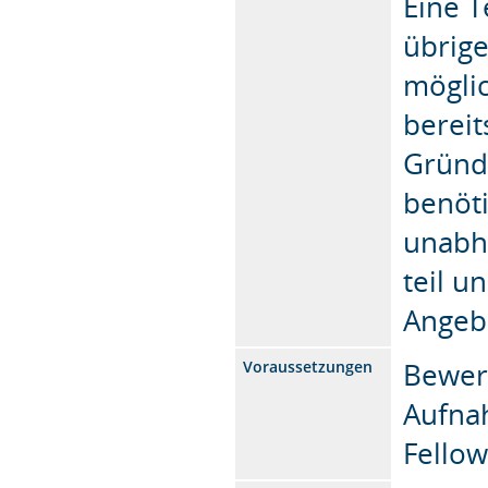
Eine T
übrig
möglic
bereit
Gründ
benöti
unabh
teil u
Angeb
Bewer
Voraussetzungen
Aufna
Fellow