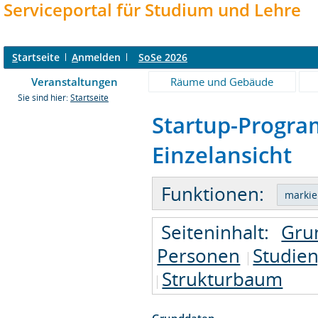
Serviceportal für Studium und Lehre
S
tartseite
A
nmelden
SoSe 2026
Veranstaltungen
Räume und Gebäude
Sie sind hier:
Startseite
Startup-Program
Einzelansicht
Funktionen:
Seiteninhalt:
Gru
Personen
Studie
Strukturbaum
Grunddaten