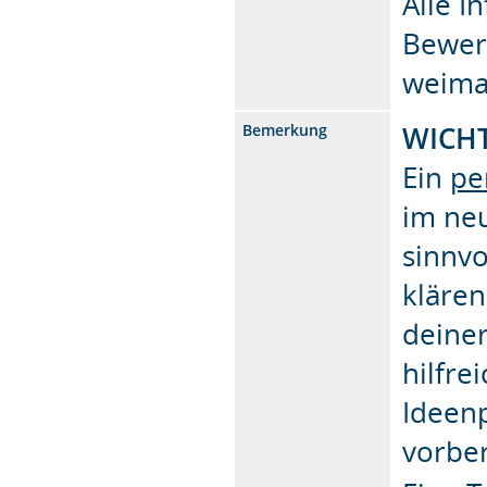
Alle 
Bewer
weima
WICHT
Bemerkung
Ein
pe
im neu
sinnvo
klären
deiner
hilfre
Ideenp
vorber