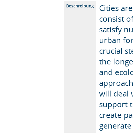
Cities a
Beschreibung
consist 
satisfy 
urban for
crucial s
the longe
and ecol
approach 
will deal
support t
create pa
generate 