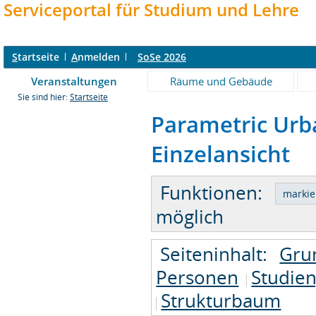
Serviceportal für Studium und Lehre
S
tartseite
A
nmelden
SoSe 2026
Veranstaltungen
Räume und Gebäude
Sie sind hier:
Startseite
Parametric Urba
Einzelansicht
Funktionen:
möglich
Seiteninhalt:
Gru
Personen
Studie
Strukturbaum