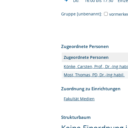
Do.
16:00 bis 17:30
Einze
Gruppe [unbenannt]:
vormerke
Zugeordnete Personen
Zugeordnete Personen
Könke, Carsten, Prof., Dr.-Ing.habi
Most, Thomas, PD, Dr.-Ing.habil.
Zuordnung zu Einrichtungen
Fakultät Medien
Strukturbaum
Keine Einordnung i