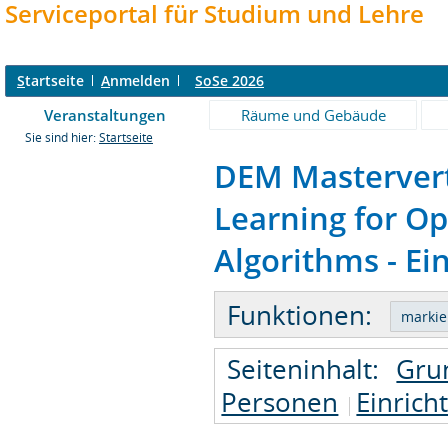
Serviceportal für Studium und Lehre
S
tartseite
A
nmelden
SoSe 2026
Veranstaltungen
Räume und Gebäude
Sie sind hier:
Startseite
DEM Mastervert
Learning for Op
Algorithms - Ei
Funktionen:
Seiteninhalt:
Gru
Personen
Einrich