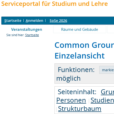
Serviceportal für Studium und Lehre
S
tartseite
A
nmelden
SoSe 2026
Veranstaltungen
Räume und Gebäude
Sie sind hier:
Startseite
Common Ground
Einzelansicht
Funktionen:
möglich
Seiteninhalt:
Gru
Personen
Studie
Strukturbaum