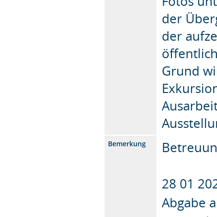
Fotos unt
der Über
der aufze
öffentlic
Grund wi
Exkursio
Ausarbei
Ausstell
Betreuun
Bemerkung
wöc
28 01 20
Abgabe a