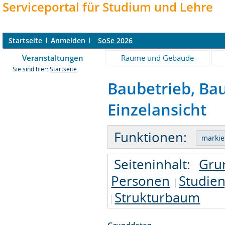
Serviceportal für Studium und Lehre
S
tartseite
A
nmelden
SoSe 2026
Veranstaltungen
Räume und Gebäude
Sie sind hier:
Startseite
Baubetrieb, Bau
Einzelansicht
Funktionen:
Seiteninhalt:
Gru
Personen
Studie
Strukturbaum
Grunddaten