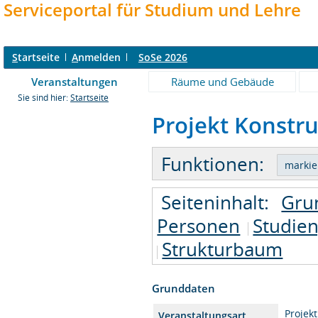
Serviceportal für Studium und Lehre
S
tartseite
A
nmelden
SoSe 2026
Veranstaltungen
Räume und Gebäude
Sie sind hier:
Startseite
Projekt Konstru
Funktionen:
Seiteninhalt:
Gru
Personen
Studie
Strukturbaum
Grunddaten
Projekt
Veranstaltungsart