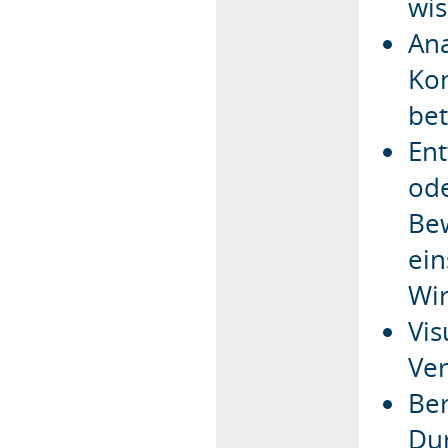
wis
Ana
Kon
bet
Ent
ode
Be
ein
Wir
Vis
Ver
Be
Dur