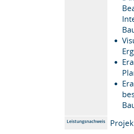
Bea
Int
Bau
Vis
Erg
Era
Pl
Era
bes
Ba
Projek
Leistungsnachweis