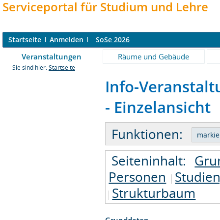
Serviceportal für Studium und Lehre
S
tartseite
A
nmelden
SoSe 2026
Veranstaltungen
Räume und Gebäude
Sie sind hier:
Startseite
Info-Veranstal
- Einzelansicht
Funktionen:
Seiteninhalt:
Gru
Personen
Studie
Strukturbaum
Grunddaten