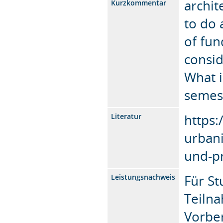
archit
Kurzkommentar
to do 
of fun
consi
What i
semest
https:
Literatur
urbani
und-pr
Für St
Leistungsnachweis
Teilna
Vorber