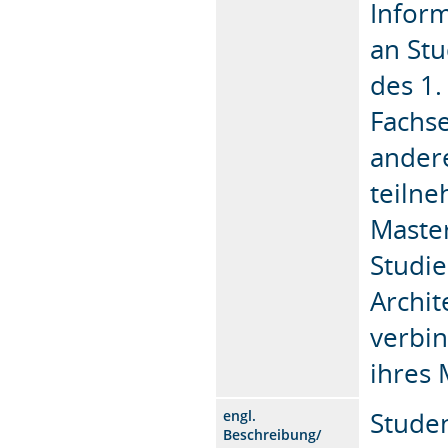
Inform
an Stu
des 1.
Fachs
ander
teilne
Maste
Studi
Archit
verbin
ihres 
Studen
engl.
Beschreibung/