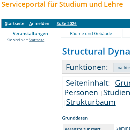
Serviceportal für Studium und Lehre
S
tartseite
A
nmelden
SoSe 2026
Veranstaltungen
Räume und Gebäude
Sie sind hier:
Startseite
Structural Dyna
Funktionen:
Seiteninhalt:
Gru
Personen
Studie
Strukturbaum
Grunddaten
Semin
Veranstaltungsart