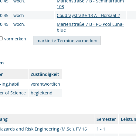
10:45
wöch.
Marienstraße 7 B - Seminarraum
103
10:45
wöch.
Coudraystraße 13 A - Hörsaal 2
10:45
wöch.
Marienstraße 7 B - PC-Pool Luna-
blue
vormerken
en
en
Zuständigkeit
-Ing.habil.
verantwortlich
er of Science
begleitend
gang
Semester
Leistu
Hazards and Risk Engineering (M.Sc.), PV 16
1 - 1