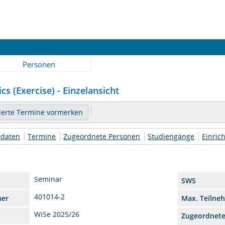
Personen
s (Exercise) - Einzelansicht
daten
Termine
Zugeordnete Personen
Studiengänge
Einric
Seminar
SWS
401014-2
mer
Max. Teilne
WiSe 2025/26
Zugeordnet