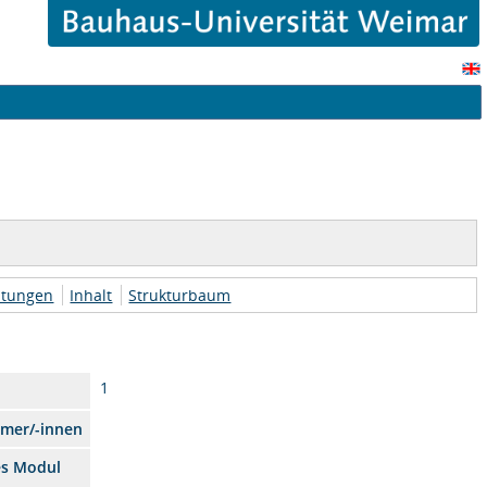
htungen
Inhalt
Strukturbaum
1
hmer/-innen
es Modul