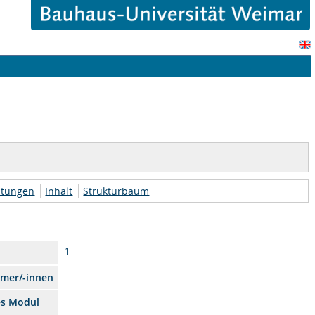
htungen
Inhalt
Strukturbaum
1
hmer/-innen
es Modul