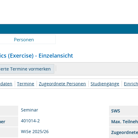
Personen
s (Exercise) - Einzelansicht
daten
Termine
Zugeordnete Personen
Studiengänge
Einric
Seminar
SWS
401014-2
mer
Max. Teilne
WiSe 2025/26
Zugeordnet