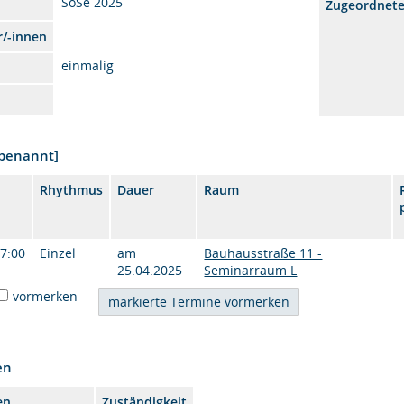
SoSe 2025
Zugeordnet
r/-innen
einmalig
nbenannt]
Rhythmus
Dauer
Raum
17:00
Einzel
am
Bauhausstraße 11 -
25.04.2025
Seminarraum L
vormerken
en
en
Zuständigkeit