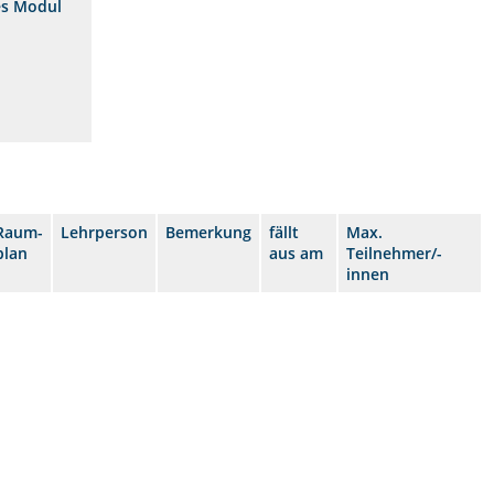
es Modul
Raum-
Lehrperson
Bemerkung
fällt
Max.
plan
aus am
Teilnehmer/-
innen