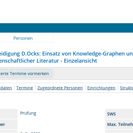
Personen
eidigung D.Ocks: Einsatz von Knowledge-Graphen u
enschaftlicher Literatur - Einzelansicht
daten
Termine
Zugeordnete Personen
Einrichtungen
Struk
Prüfung
SWS
mer
Max. Teilne