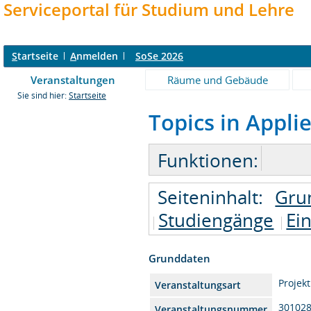
Serviceportal für Studium und Lehre
S
tartseite
A
nmelden
SoSe 2026
Veranstaltungen
Räume und Gebäude
Sie sind hier:
Startseite
Topics in Appli
Funktionen:
Seiteninhalt:
Gru
Studiengänge
Ei
Grunddaten
Projekt
Veranstaltungsart
30102
Veranstaltungsnummer