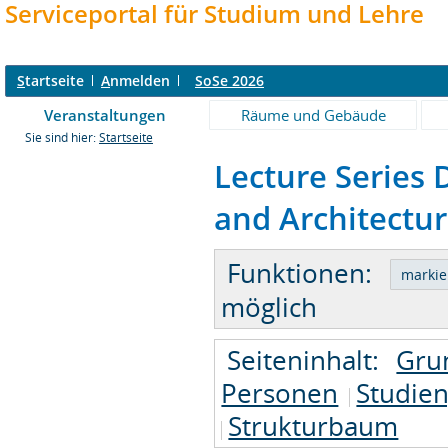
Serviceportal für Studium und Lehre
S
tartseite
A
nmelden
SoSe 2026
Veranstaltungen
Räume und Gebäude
Sie sind hier:
Startseite
Lecture Series 
and Architecture
Funktionen:
möglich
Seiteninhalt:
Gru
Personen
Studie
Strukturbaum