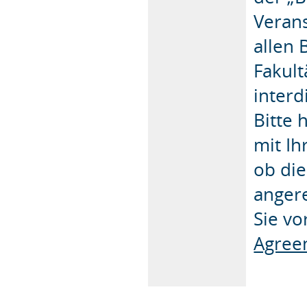
Veran
allen 
Fakult
interd
Bitte 
mit Ih
ob die
anger
Sie vo
Agree