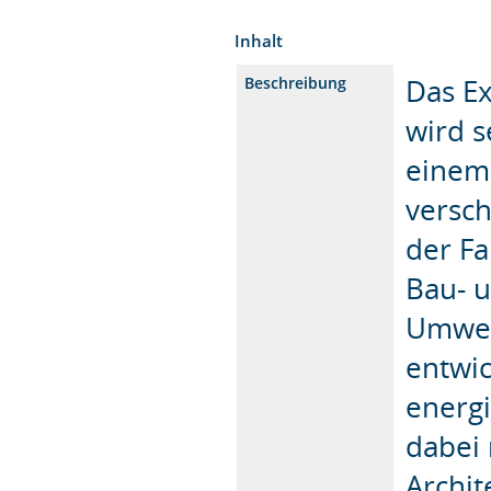
Inhalt
Das E
Beschreibung
wird 
einem 
versc
der Fa
Bau‐ 
Umwel
entwic
energi
dabei
Archit