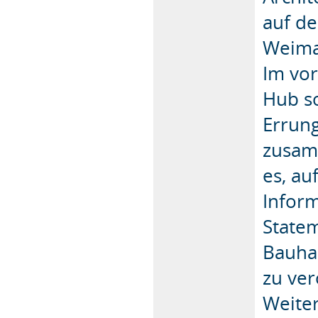
auf d
Weima
Im vo
Hub so
Errung
zusam
es, au
Inform
Statem
Bauha
zu ver
Weite