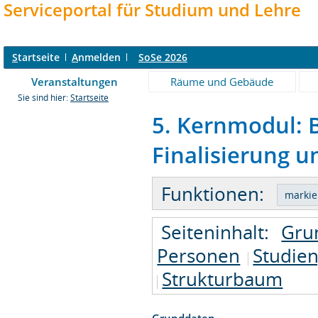
Serviceportal für Studium und Lehre
S
tartseite
A
nmelden
SoSe 2026
Veranstaltungen
Räume und Gebäude
Sie sind hier:
Startseite
5. Kernmodul: 
Finalisierung u
Funktionen:
Seiteninhalt:
Gru
Personen
Studie
Strukturbaum
Grunddaten