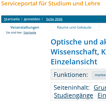
Serviceportal für Studium und Lehre
S
tartseite
A
nmelden
SoSe 2026
Veranstaltungen
Räume und Gebäude
Sie sind hier:
Startseite
Optische und a
Wissenschaft, K
Einzelansicht
Funktionen:
Seiteninhalt:
Gru
Studiengänge
Ei