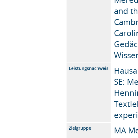
and th
Cambr
Caroli
Gedäc
Wissen
Hausar
Leistungsnachweis
SE: Me
Henni
Textle
exper
MA Me
Zielgruppe