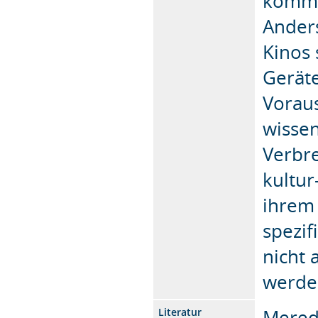
komme
Anders
Kinos 
Geräte
Vorau
wissen
Verbre
kultur
ihrem 
spezif
nicht 
werde
Meredi
Literatur