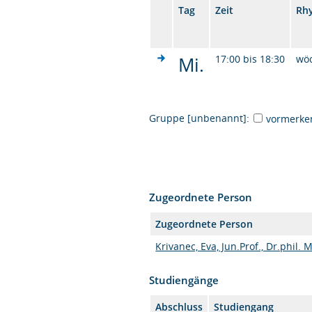
Tag
Zeit
Rh
Mi.
17:00 bis 18:30
wö
Gruppe [unbenannt]:
vormerke
Zugeordnete Person
Zugeordnete Person
Krivanec, Eva, Jun.Prof., Dr.phil. 
Studiengänge
Abschluss
Studiengang