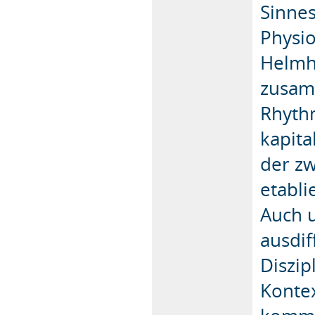
Sinne
Physi
Helmh
zusamm
Rhyth
kapita
der zw
etablie
Auch u
ausdif
Diszip
Kontex