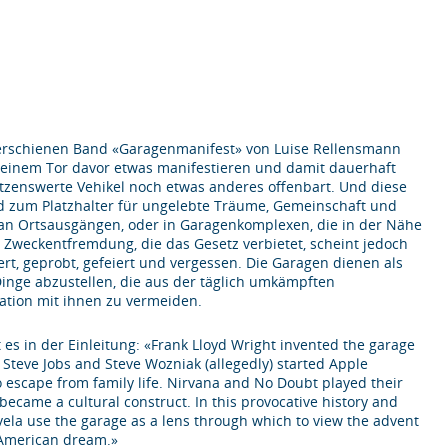
1 erschienen Band «Garagenmanifest» von Luise Rellensmann
it einem Tor davor etwas manifestieren und damit dauerhaft
ützenswerte Vehikel noch etwas anderes offenbart. Und diese
rd zum Platzhalter für ungelebte Träume, Gemeinschaft und
e, an Ortsausgängen, oder in Garagenkomplexen, die in der Nähe
Zweckentfremdung, die das Gesetz verbietet, scheint jedoch
agert, geprobt, gefeiert und vergessen. Die Garagen dienen als
Dinge abzustellen, die aus der täglich umkämpften
tion mit ihnen zu vermeiden.
es in der Einleitung: «Frank Lloyd Wright invented the garage
 Steve Jobs and Steve Wozniak (allegedly) started Apple
escape from family life. Nirvana and No Doubt played their
became a cultural construct. In this provocative history and
vela use the garage as a lens through which to view the advent
e American dream.»