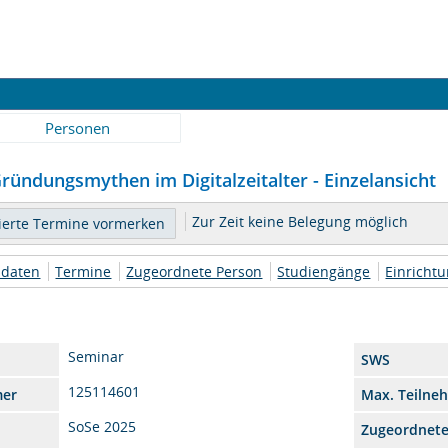
Personen
ründungsmythen im Digitalzeitalter - Einzelansicht
Zur Zeit keine Belegung möglich
daten
Termine
Zugeordnete Person
Studiengänge
Einricht
Seminar
SWS
125114601
mer
Max. Teilne
SoSe 2025
Zugeordnet