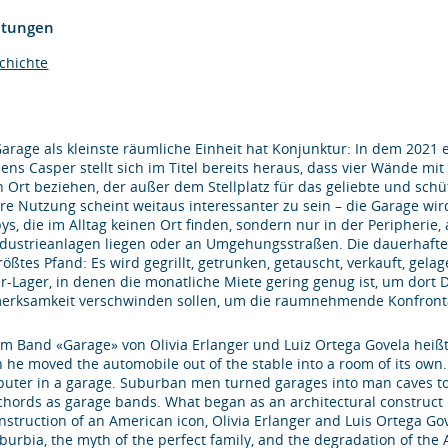
htungen
chichte
Garage als kleinste räumliche Einheit hat Konjunktur: In dem 202
Jens Casper stellt sich im Titel bereits heraus, dass vier Wände m
n Ort beziehen, der außer dem Stellplatz für das geliebte und sch
re Nutzung scheint weitaus interessanter zu sein – die Garage wi
ys, die im Alltag keinen Ort finden, sondern nur in der Peripheri
ndustrieanlagen liegen oder an Umgehungsstraßen. Die dauerhafte 
rößtes Pfand: Es wird gegrillt, getrunken, getauscht, verkauft, gel
r-Lager, in denen die monatliche Miete gering genug ist, um dort 
erksamkeit verschwinden sollen, um die raumnehmende Konfronta
em Band «Garage» von Olivia Erlanger und Luiz Ortega Govela heißt 
 he moved the automobile out of the stable into a room of its own.
uter in a garage. Suburban men turned garages into man caves to 
t chords as garage bands. What began as an architectural construct 
nstruction of an American icon, Olivia Erlanger and Luis Ortega Go
uburbia, the myth of the perfect family, and the degradation of th