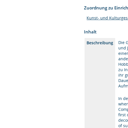
Zuordnung zu Einric
Kunst- und Kulturges
Inhalt
Die 
Beschreibung
und 
eine
ande
Hobb
zu I
ihr g
Daue
Aufm
In d
when
Comp
firs
deco
of s