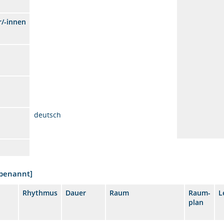
r/-innen
deutsch
nbenannt]
Rhythmus
Dauer
Raum
Raum-
L
plan