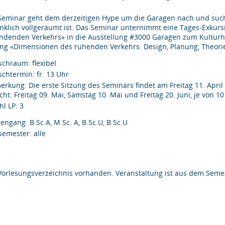
Seminar geht dem derzeitigen Hype um die Garagen nach und sucht 
nklich vollgeräumt ist. Das Seminar unternimmt eine Tages-Exkur
ndenden Verkehrs» in die Ausstellung #3000 Garagen zum Kulturh
ng «Dimensionen des ruhenden Verkehrs. Design, Planung, Theorie, Kr
chraum: flexibel
chtermin: fr. 13 Uhr
erkung: Die erste Sitzung des Seminars findet am Freitag 11. April
ht: Freitag 09. Mai, Samstag 10. Mai und Freitag 20. Juni, je von 1
hl LP: 3
engang: B.Sc.A, M.Sc. A, B.Sc.U, B.Sc.U
semester: alle
Vorlesungsverzeichnis vorhanden. Veranstaltung ist aus dem Semes