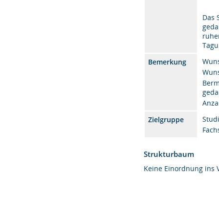
Das 
geda
ruhe
Tagu
Wuns
Bemerkung
Wuns
Berm
gedac
Anza
Studi
Zielgruppe
Fach
Strukturbaum
Keine Einordnung ins 