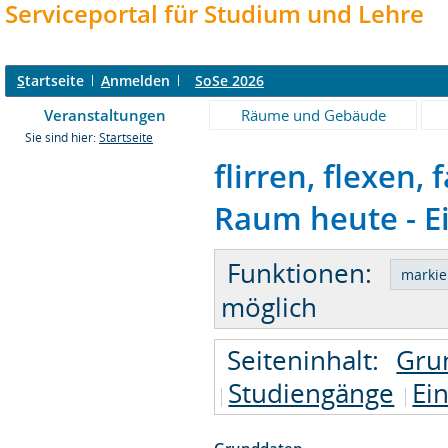
Serviceportal für Studium und Lehre
S
tartseite
A
nmelden
SoSe 2026
Veranstaltungen
Räume und Gebäude
Sie sind hier:
Startseite
flirren, flexen,
Raum heute - E
Funktionen:
möglich
Seiteninhalt:
Gru
Studiengänge
Ei
Grunddaten