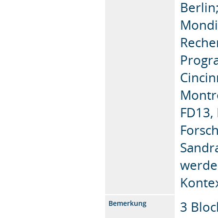
Berlin
Mondi
Reche
Progra
Cincin
Montr
FD13, 
Forsch
Sandra
werden
Kontex
3 Blo
Bemerkung