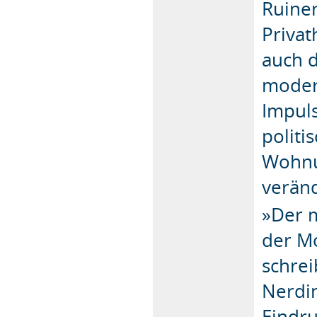
Ruinen
Privat
auch d
moder
Impuls
politi
Wohnu
veränd
»Der 
der Mo
schrei
Nerdin
Eindr