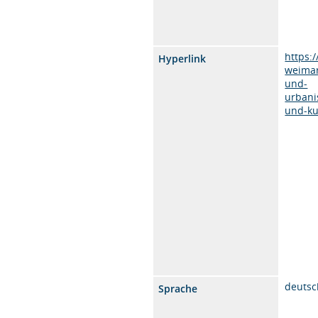
https:
Hyperlink
weimar
und-
urbani
und-ku
deutsc
Sprache