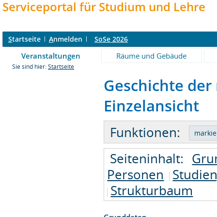
Serviceportal für Studium und Lehre
S
tartseite
A
nmelden
SoSe 2026
Veranstaltungen
Räume und Gebäude
Sie sind hier:
Startseite
Geschichte der
Einzelansicht
Funktionen:
Seiteninhalt:
Gru
Personen
Studie
Strukturbaum
Grunddaten