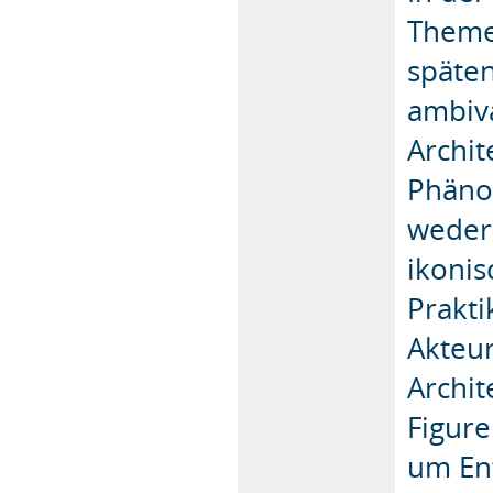
Theme
späte
ambiv
Archit
Phäno
weder
ikonis
Prakti
Akteu
Archit
Figur
um En