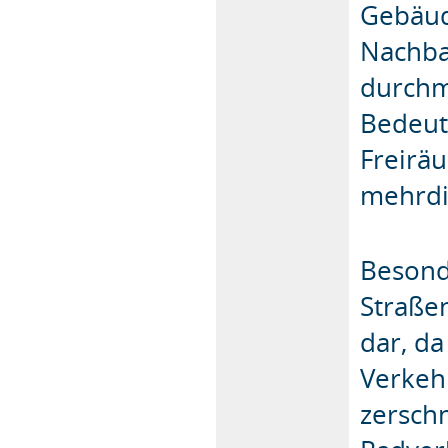
Gebäud
Nachba
durchm
Bedeut
Freirä
mehrdi
Besond
Straße
dar, d
Verkeh
zersch