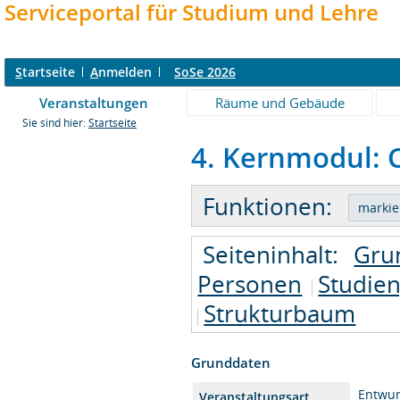
Serviceportal für Studium und Lehre
S
tartseite
A
nmelden
SoSe 2026
Veranstaltungen
Räume und Gebäude
Sie sind hier:
Startseite
4. Kernmodul: C
Funktionen:
Seiteninhalt:
Gru
Personen
Studie
Strukturbaum
Grunddaten
Entwur
Veranstaltungsart