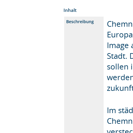
Inhalt
Chemnit
Beschreibung
Europas
Image 
Stadt. 
sollen 
werden
zukunf
Im stä
Chemni
verste