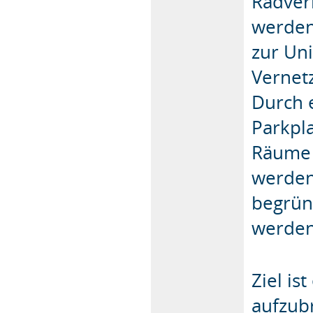
Radverb
werden
zur Uni
Vernet
Durch 
Parkpl
Räume 
werden
begrün
werden
Ziel is
aufzub