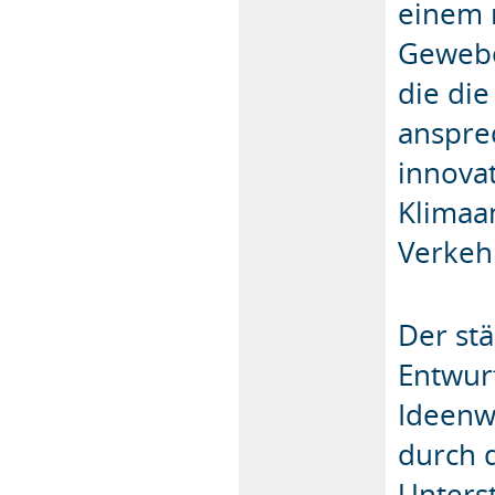
einem 
Gewebe
die die
anspre
innova
Klimaa
Verkeh
Der st
Entwur
Ideenw
durch 
Unters