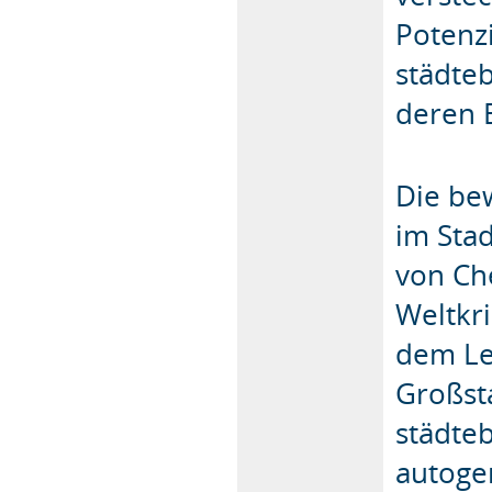
Potenz
städte
deren 
Die be
im Stad
von Ch
Weltkri
dem Le
Großst
städteb
autoge