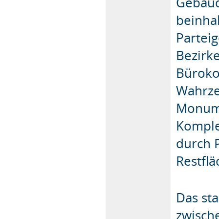
Gebäud
beinhal
Partei
Bezirke
Büroko
Wahrze
Monume
Komplex
durch 
Restflä
Das st
zwisch