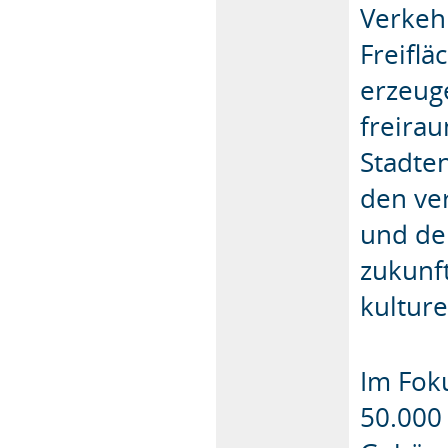
Verkeh
Freifl
erzeuge
freira
Stadte
den ve
und de
zukunft
kulture
Im Foku
50.000