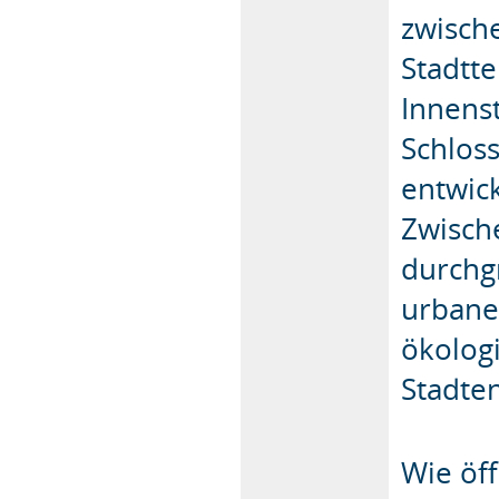
zwisch
Stadtte
Innens
Schlos
entwic
Zwisch
durchgr
urbane 
ökolog
Stadte
Wie öff