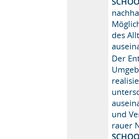
SCHOO
nachha
Möglic
des All
ausein
Der En
Umgebu
realisi
unters
ausein
und Ve
rauer 
SCHOO