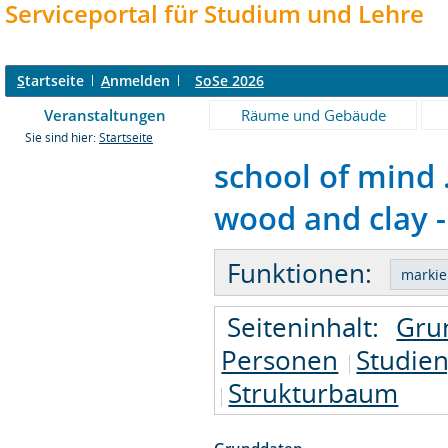
Serviceportal für Studium und Lehre
S
tartseite
A
nmelden
SoSe 2026
Veranstaltungen
Räume und Gebäude
Sie sind hier:
Startseite
school of mind 
wood and clay -
Funktionen:
Seiteninhalt:
Gru
Personen
Studie
Strukturbaum
Grunddaten