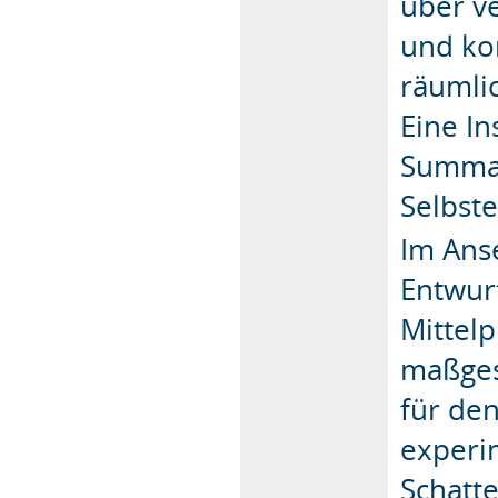
über v
und ko
räumli
Eine I
Summae
Selbste
Im Ans
Entwur
Mittelp
maßges
für de
experim
Schatt