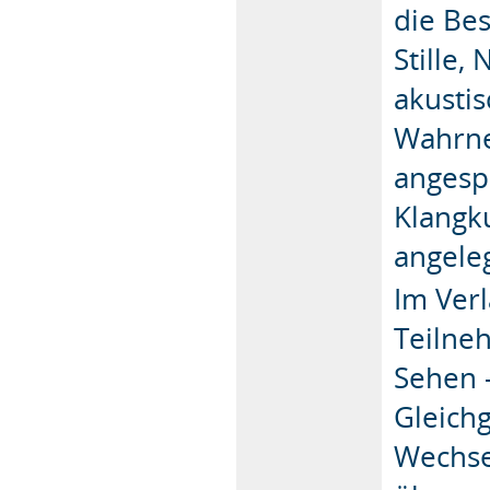
die Be
Stille,
akusti
Wahrne
angesp
Klangku
angeleg
Im Ver
Teilne
Sehen 
Gleich
Wechse