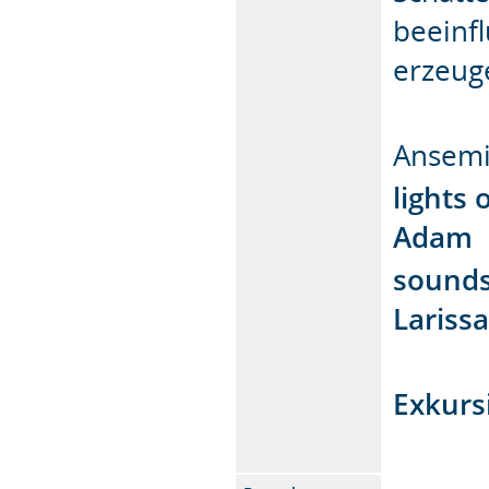
beeinf
erzeug
Ansemi
lights
Adam
sounds
Lariss
Exkur