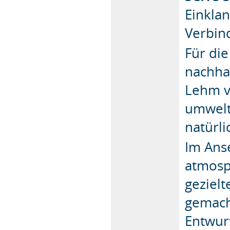
Einklan
Verbind
Für die
nachhal
Lehm v
umwelt
natürl
Im Ans
atmosp
geziel
gemach
Entwur