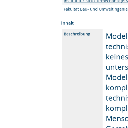
Institut für Strukturmechanik (IS
Fakultät Bau- und Umweltingeni
Inhalt
Model
Beschreibung
techni
keine
unters
Modell
kompl
techn
kompl
Mensc