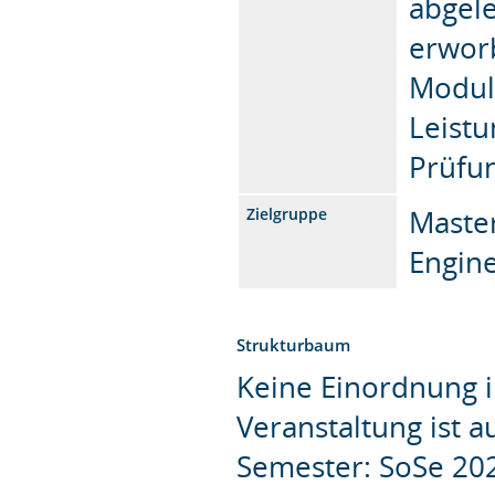
abgel
erworb
Modul
Leistu
Prüfun
Master
Zielgruppe
Engin
Strukturbaum
Keine Einordnung i
Veranstaltung ist 
Semester: SoSe 20