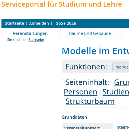
Serviceportal für Studium und Lehre
S
tartseite
A
nmelden
SoSe 2026
Veranstaltungen
Räume und Gebäude
Sie sind hier:
Startseite
Modelle im Entw
Funktionen:
Seiteninhalt:
Gru
Personen
Studie
Strukturbaum
Grunddaten
Integr
Veranstaltungsart