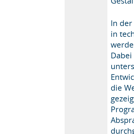
Gestal
In der
in te
werden
Dabei
unter
Entwic
die We
gezei
Progr
Abspr
durch