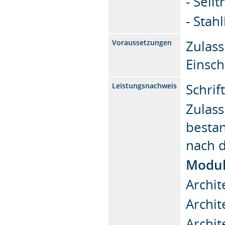
- Seil
- Stah
Zulas
Voraussetzungen
Einsc
Schrif
Leistungsnachweis
Zulass
bestan
nach 
Modult
Archit
Archit
Archit