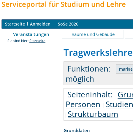
Serviceportal für Studium und Lehre
S
tartseite
A
nmelden
SoSe 2026
Veranstaltungen
Räume und Gebäude
Sie sind hier:
Startseite
Tragwerkslehre -
Funktionen:
möglich
Seiteninhalt:
Gru
Personen
Studie
Strukturbaum
Grunddaten