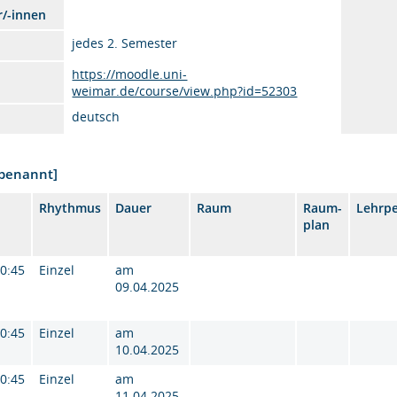
r/-innen
jedes 2. Semester
https://moodle.uni-
weimar.de/course/view.php?id=52303
deutsch
nbenannt]
Rhythmus
Dauer
Raum
Raum-
Lehrp
plan
10:45
Einzel
am
09.04.2025
10:45
Einzel
am
10.04.2025
10:45
Einzel
am
11.04.2025