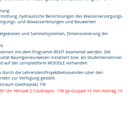
itung
mittlung, hydraulische Berechnungen des Wasserversorgungs-
rsorgungs- und Abwasserleitungen und Bauwerken
melgebieten und Sammelsystemen, Dimensionierung der
es
 können mit dem Programm REVIT bearbeitet werden. Die
kultät Bauingenieurwesen installiert bzw. als Studentenversion
ind auf der Lernplattform MOODLE vorhanden.
n durch die Lehrenden/Projektbetreuenden über den
den zur Verfügung gestellt.
nstraum Goetheplatz 7/8
30 Uhr H
örsaal 2 Coudraystr. 13A (je Gruppe 15 min Vortrag, 15