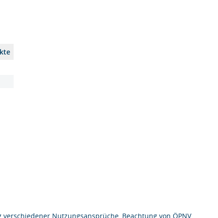
kte
ng verschiedener Nutzungsansprüche, Beachtung von ÖPNV