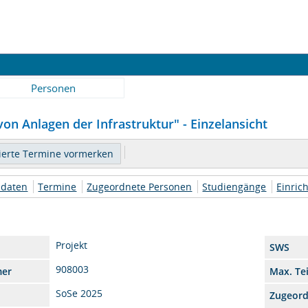
Personen
von Anlagen der Infrastruktur" - Einzelansicht
daten
Termine
Zugeordnete Personen
Studiengänge
Einric
Projekt
SWS
908003
mer
Max. Te
SoSe 2025
Zugeor