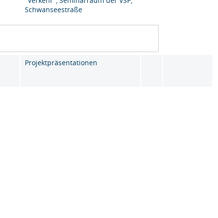
"Verkehr", Seminarraum der VSP,
Schwanseestraße
Projektpräsentationen