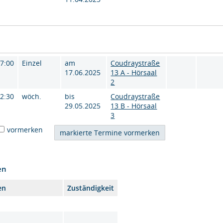
17:00
Einzel
am
Coudraystraße
17.06.2025
13 A - Hörsaal
2
12:30
wöch.
bis
Coudraystraße
29.05.2025
13 B - Hörsaal
3
vormerken
en
en
Zuständigkeit