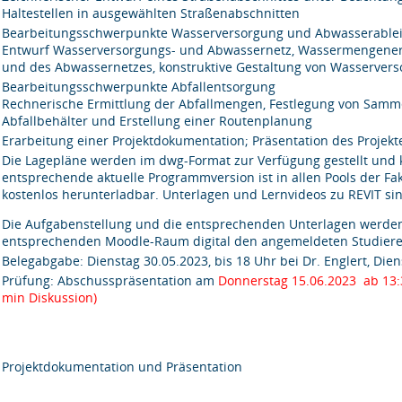
Haltestellen in ausgewählten Straßenabschnitten
Bearbeitungsschwerpunkte Wasserversorgung und Abwasserable
Entwurf Wasserversorgungs- und Abwassernetz, Wassermengener
und des Abwassernetzes, konstruktive Gestaltung von Wasserve
Bearbeitungsschwerpunkte Abfallentsorgung
Rechnerische Ermittlung der Abfallmengen, Festlegung von Sam
Abfallbehälter und Erstellung einer Routenplanung
Erarbeitung einer Projektdokumentation; Präsentation des Projekt
Die Lagepläne werden im dwg-Format zur Verfügung gestellt und
entsprechende aktuelle Programmversion ist in allen Pools der Fa
kostenlos herunterladbar. Unterlagen und Lernvideos zu REVIT s
Die Aufgabenstellung und die entsprechenden Unterlagen werde
entsprechenden Moodle-Raum digital den angemeldeten Studieren
Belegabgabe: Dienstag 30.05.2023, bis 18 Uhr bei Dr. Englert, Die
Prüfung: Abschusspräsentation am
Donnerstag 15.06.2023
ab 13:
min Diskussion)
Projektdokumentation und Präsentation