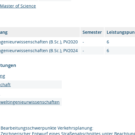
, Master of Science
gang
Semester
Leistungspun
genieurwissenschaften (B.Sc.), PV2020
-
6
genieurwissenschaften (B.Sc.), PV2024
-
6
htungen
ung
chaft
t
mweltingenieurwissenschaften
Bearbeitungsschwerpunkte Verkehrsplanung:
Zeichnerischer Entwurf eines Straßenabschnittes unter Beachtu