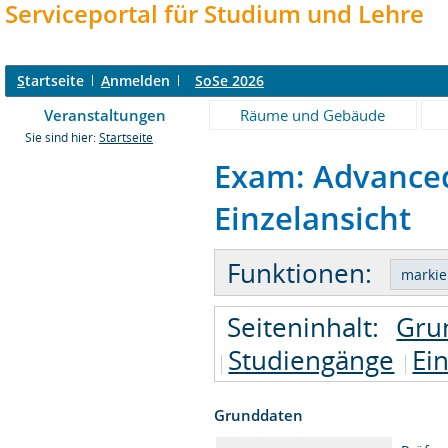
Serviceportal für Studium und Lehre
S
tartseite
A
nmelden
SoSe 2026
Veranstaltungen
Räume und Gebäude
Sie sind hier:
Startseite
Exam: Advanced
Einzelansicht
Funktionen:
Seiteninhalt:
Gru
Studiengänge
Ei
Grunddaten