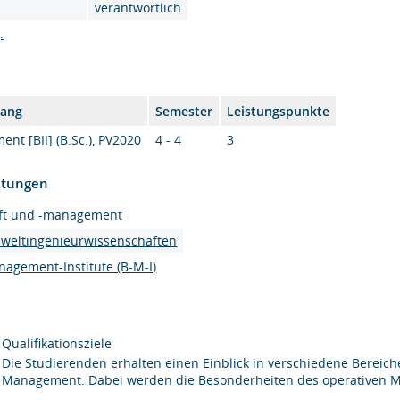
verantwortlich
.
gang
Semester
Leistungspunkte
nt [BII] (B.Sc.), PV2020
4 - 4
3
htungen
haft und -management
mweltingenieurwissenschaften
agement-Institute (B-M-I)
Qualifikationsziele
Die Studierenden erhalten einen Einblick in verschiedene Bereic
Management. Dabei werden die Besonderheiten des operativen M