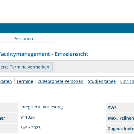
Personen
acilitymanagement - Einzelansicht
daten
Termine
Zugeordnete Personen
Studiengänge
Einric
Integrierte Vorlesung
SWS
911020
mer
Max. Teilne
SoSe 2025
Zugeordnet