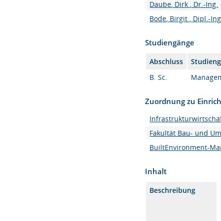
Daube, Dirk , Dr.-Ing.
Bode, Birgit , Dipl.-Ing
Studiengänge
Abschluss
Studien
B. Sc.
Manageme
Zuordnung zu Einric
Infrastrukturwirtsc
Fakultät Bau- und U
BuiltEnvironment-Man
Inhalt
Beschreibung