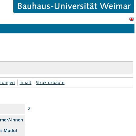
htungen
Inhalt
Strukturbaum
2
hmer/-innen
es Modul