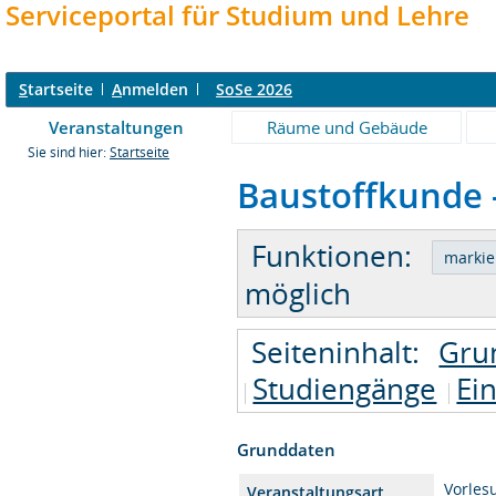
Serviceportal für Studium und Lehre
S
tartseite
A
nmelden
SoSe 2026
Veranstaltungen
Räume und Gebäude
Sie sind hier:
Startseite
Baustoffkunde -
Funktionen:
möglich
Seiteninhalt:
Gru
Studiengänge
Ei
Grunddaten
Vorles
Veranstaltungsart