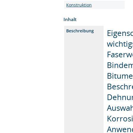
Konstruktion
Inhalt
Eigens
Beschreibung
wichtig
Faserw
Bindemi
Bitume
Beschr
Dehnun
Auswah
Korros
Anwend