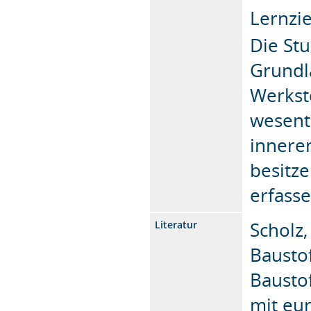
Lernzie
Die St
Grundl
Werkst
wesent
innere
besitze
erfass
Scholz,
Literatur
Baustof
Bausto
mit eu