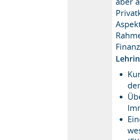
aber 
Privat
Aspekt
Rahme
Finanz
Lehrin
Ku
der
Üb
Im
Ei
wes