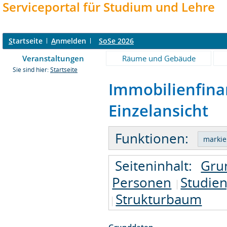
Serviceportal für Studium und Lehre
S
tartseite
A
nmelden
SoSe 2026
Veranstaltungen
Räume und Gebäude
Sie sind hier:
Startseite
Immobilienfina
Einzelansicht
Funktionen:
Seiteninhalt:
Gru
Personen
Studie
Strukturbaum
Grunddaten