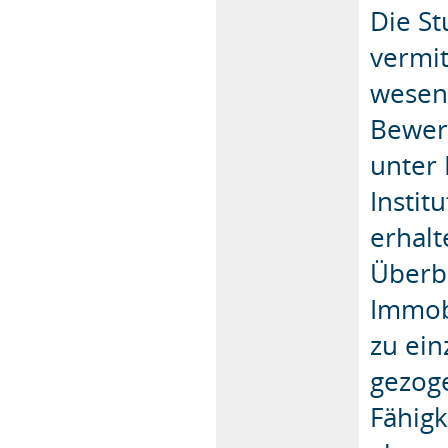
Die St
vermit
wesen
Bewer
unter
Instit
erhal
Überb
Immob
zu ein
gezoge
Fähigk