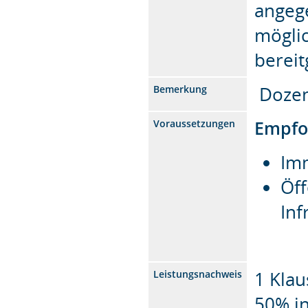
angege
mögli
bereit
Dozent
Bemerkung
Empfo
Voraussetzungen
Imm
Öff
Inf
1 Klau
Leistungsnachweis
50% i