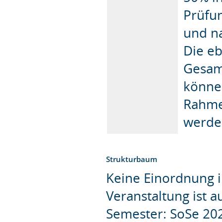
Prüfu
und n
Die eb
Gesam
könne
Rahmen
werde
Strukturbaum
Keine Einordnung i
Veranstaltung ist 
Semester: SoSe 20