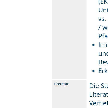
(EK
Un
vs.
/ w
Pfa
Im
und
Be
Erk
Die St
Literatur
Litera
Vertie