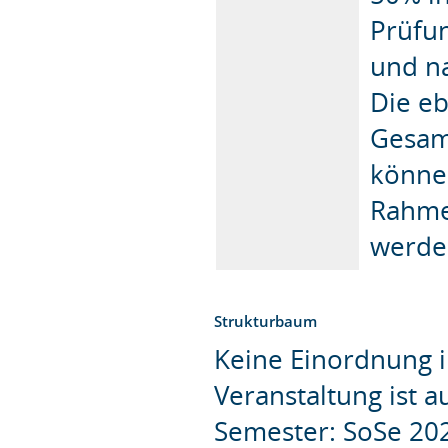
Prüfu
und n
Die eb
Gesam
könne
Rahmen
werde
Strukturbaum
Keine Einordnung i
Veranstaltung ist 
Semester: SoSe 20