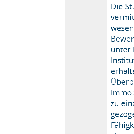
Die St
vermit
wesen
Bewer
unter
Instit
erhal
Überb
Immob
zu ein
gezoge
Fähigk