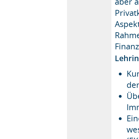
aber 
Privat
Aspekt
Rahme
Finanz
Lehrin
Ku
der
Üb
Im
Ei
wes