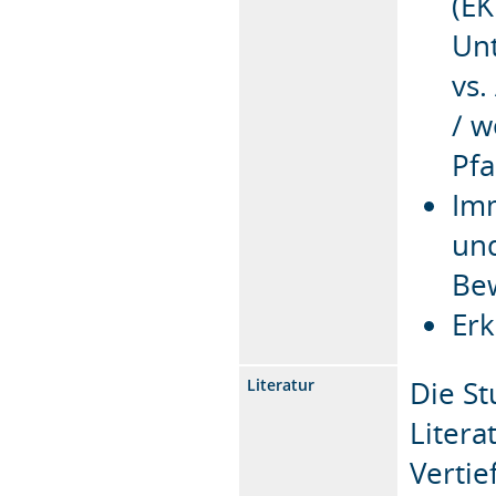
(EK
Un
vs.
/ w
Pfa
Im
und
Be
Erk
Die St
Literatur
Litera
Vertie