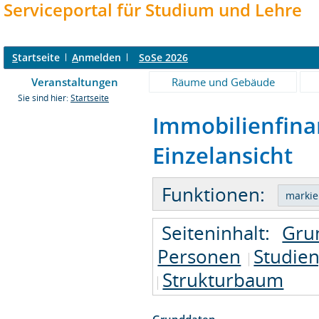
Serviceportal für Studium und Lehre
S
tartseite
A
nmelden
SoSe 2026
Veranstaltungen
Räume und Gebäude
Sie sind hier:
Startseite
Immobilienfina
Einzelansicht
Funktionen:
Seiteninhalt:
Gru
Personen
Studie
Strukturbaum
Grunddaten