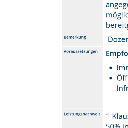
angege
mögli
bereit
Dozent
Bemerkung
Empfo
Voraussetzungen
Imm
Öff
Inf
1 Klau
Leistungsnachweis
50% i