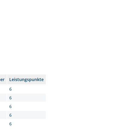
er
Leistungspunkte
6
6
6
6
6