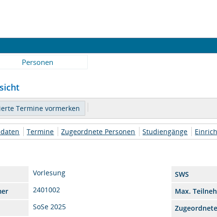
Personen
nsicht
daten
Termine
Zugeordnete Personen
Studiengänge
Einric
Vorlesung
SWS
2401002
mer
Max. Teilne
SoSe 2025
Zugeordnet