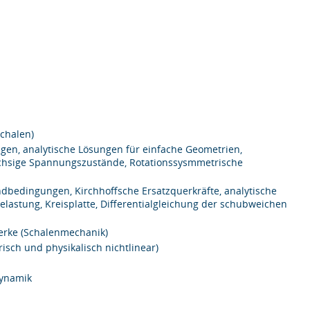
Schalen)
gen, analytische Lösungen für einfache Geometrien,
chsige Spannungszustände, Rotationssysmmetrische
Randbedingungen, Kirchhoffsche Ersatzquerkräfte, analytische
astung, Kreisplatte, Differentialgleichung der schubweichen
erke (Schalenmechanik)
isch und physikalisch nichtlinear)
dynamik