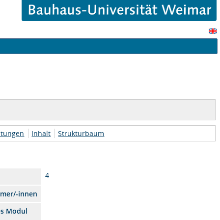
htungen
Inhalt
Strukturbaum
4
hmer/-innen
es Modul