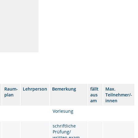
Raum-
Lehrperson
Bemerkung
fällt
Max.
plan
aus
Teilnehmer/-
am
innen
Vorlesung
schriftliche
Prüfung/
written exam