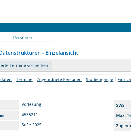
Personen
atenstrukturen - Einzelansicht
daten
Termine
Zugeordnete Personen
Studiengänge
Einric
Vorlesung
SWS
4555211
mer
Max. T
SoSe 2025
Zugeor