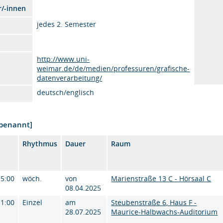
r/-innen
jedes 2. Semester
http://www.uni-
weimar.de/de/medien/professuren/grafische-
datenverarbeitung/
deutsch/englisch
nbenannt]
Rhythmus
Dauer
Raum
15:00
wöch.
von
Marienstraße 13 C - Hörsaal C
08.04.2025
11:00
Einzel
am
Steubenstraße 6, Haus F -
28.07.2025
Maurice-Halbwachs-Auditorium