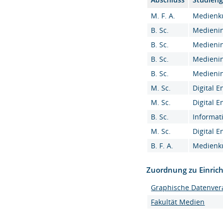
M. F. A.
Medienku
B. Sc.
Medieninf
B. Sc.
Medieninf
B. Sc.
Medieninf
B. Sc.
Medieninf
M. Sc.
Digital E
M. Sc.
Digital E
B. Sc.
Informati
M. Sc.
Digital E
B. F. A.
Medienku
Zuordnung zu Einric
Graphische Datenver
Fakultät Medien