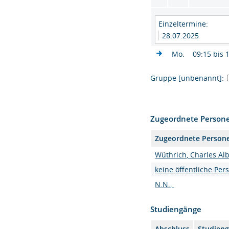
Einzeltermine:
28.07.2025
Mo.
09:15 bis 
Gruppe [unbenannt]:
Zugeordnete Person
Zugeordnete Person
Wüthrich, Charles Albe
keine öffentliche Per
N.N.,
Studiengänge
Abschluss
Studien