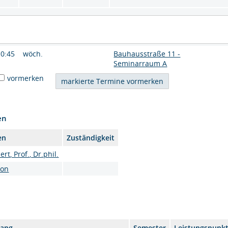
10:45
wöch.
Bauhausstraße 11 -
Seminarraum A
vormerken
en
en
Zuständigkeit
rt, Prof., Dr.phil.
son
gang
Semester
Leistungspunk