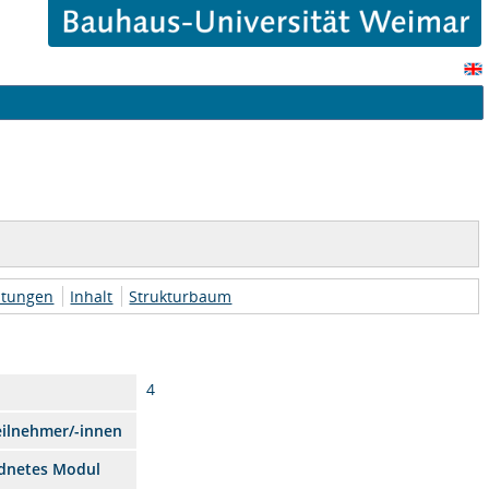
htungen
Inhalt
Strukturbaum
4
eilnehmer/-innen
dnetes Modul