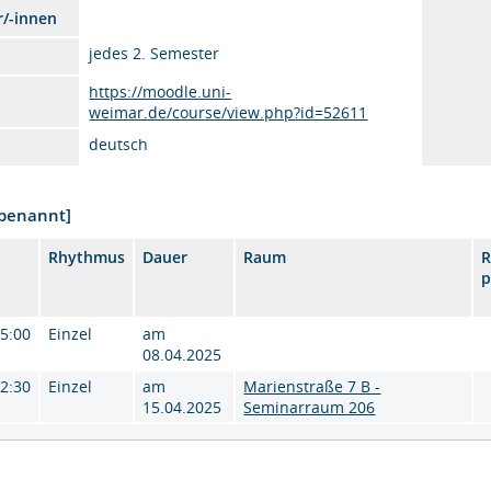
r/-innen
jedes 2. Semester
https://moodle.uni-
weimar.de/course/view.php?id=52611
deutsch
nbenannt]
Rhythmus
Dauer
Raum
p
15:00
Einzel
am
08.04.2025
12:30
Einzel
am
Marienstraße 7 B -
15.04.2025
Seminarraum 206