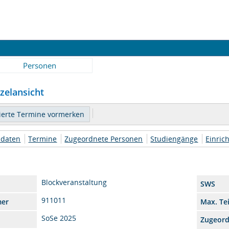
Personen
zelansicht
daten
Termine
Zugeordnete Personen
Studiengänge
Einric
Blockveranstaltung
SWS
911011
mer
Max. Te
SoSe 2025
Zugeor