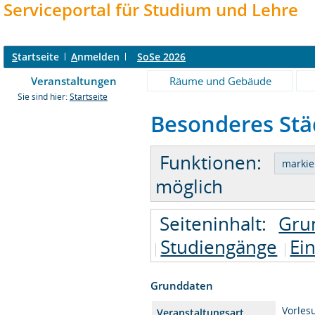
Serviceportal für Studium und Lehre
S
tartseite
A
nmelden
SoSe 2026
Veranstaltungen
Räume und Gebäude
Sie sind hier:
Startseite
Besonderes Städ
Funktionen:
möglich
Seiteninhalt:
Gru
Studiengänge
Ei
Grunddaten
Vorles
Veranstaltungsart