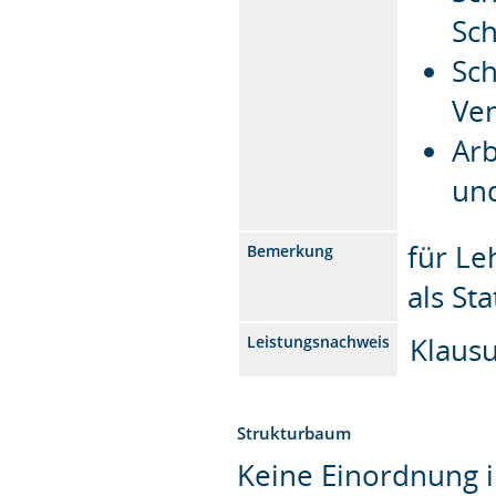
Sc
Sch
Ven
Arb
un
für Le
Bemerkung
als St
Klaus
Leistungsnachweis
Strukturbaum
Keine Einordnung i