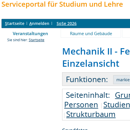
Serviceportal für Studium und Lehre
S
tartseite
A
nmelden
SoSe 2026
Veranstaltungen
Räume und Gebäude
Sie sind hier:
Startseite
Mechanik II - Fe
Einzelansicht
Funktionen:
Seiteninhalt:
Gru
Personen
Studie
Strukturbaum
Grunddaten