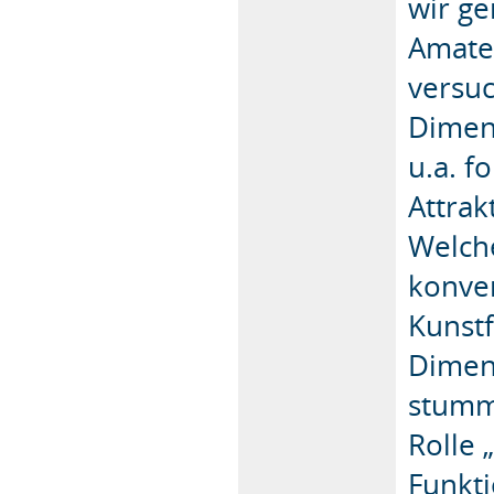
wir g
Amateu
versuc
Dimen
u.a. f
Attra
Welch
konve
Kunstf
Dimens
stumm
Rolle 
Funkti