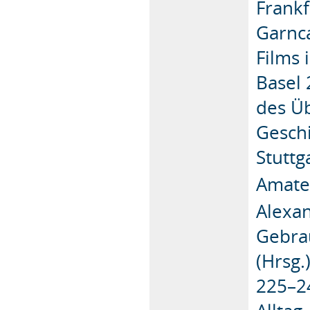
Frankf
Garnca
Films 
Basel 
des Üb
Geschi
Stuttg
Amate
Alexa
Gebra
(Hrsg.
225–24