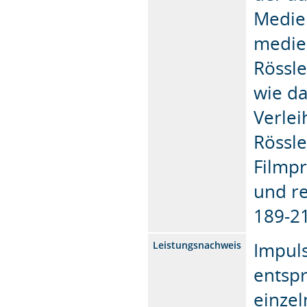
Medie
medien
Rössle
wie d
Verlei
Rössle
Filmpr
und r
189-2
Impuls
Leistungsnachweis
entsp
einzel