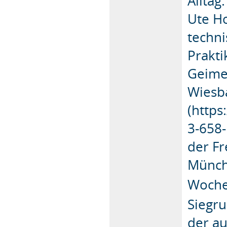
Alltag
Ute Ho
techni
Prakti
Geimer
Wiesb
(https
3-658-
der Fr
Münch
Woche
Siegru
der au