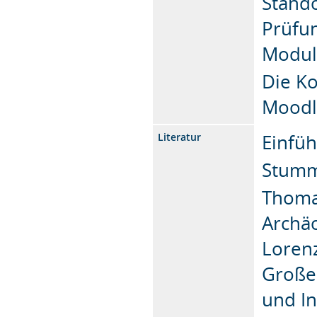
Stando
Prüfun
Modul
Die K
Moodle
Einfüh
Literatur
Stumm
Thomas
Archä
Lorenz
Großen
und In