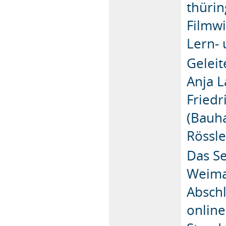
thüri
Filmw
Lern- 
Geleit
Anja L
Friedr
(Bauha
Rössle
Das Se
Weima
Abschl
online