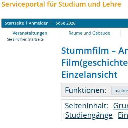
Serviceportal für Studium und Lehre
S
tartseite
A
nmelden
SoSe 2026
Veranstaltungen
Räume und Gebäude
Sie sind hier:
Startseite
Stummfilm – A
Film(geschichte
Einzelansicht
Funktionen:
Seiteninhalt:
Gru
Studiengänge
Ei