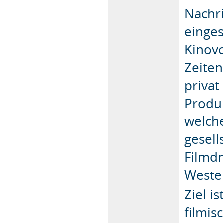
Nachr
einge
Kinovo
Zeiten
privat
Produ
welch
gesell
Filmd
Weste
Ziel i
filmis