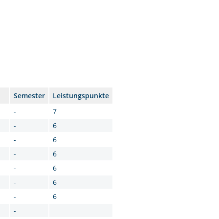
Semester
Leistungspunkte
-
7
-
6
-
6
-
6
-
6
-
6
-
6
-