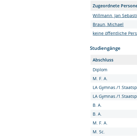
Zugeordnete Person
Willmann, Jan Sebastia
Braun, Michael
keine öffentliche Per
Studiengänge
Abschluss
Diplom
M. F. A.
LA Gymnas./1.Staatsp
LA Gymnas./1.Staatsp
B. A.
B. A.
M. F. A.
M. Sc.