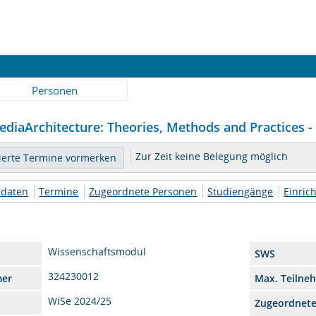
Personen
ediaArchitecture: Theories, Methods and Practices - 
Zur Zeit keine Belegung möglich
daten
Termine
Zugeordnete Personen
Studiengänge
Einric
Wissenschaftsmodul
SWS
324230012
mer
Max. Teilne
WiSe 2024/25
Zugeordnet