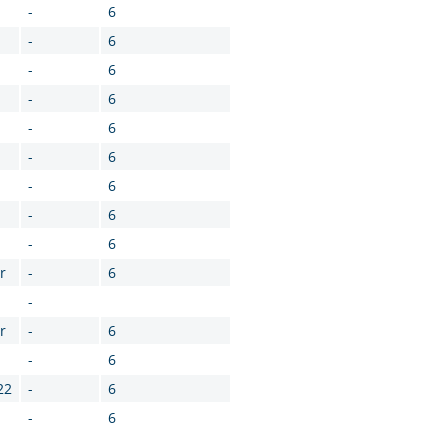
-
6
-
6
-
6
-
6
-
6
-
6
-
6
-
6
-
6
r
-
6
-
r
-
6
-
6
22
-
6
-
6